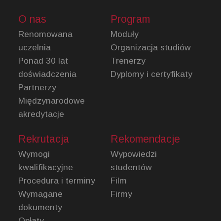
O nas
Program
Renomowana
Moduły
uczelnia
Organizacja studiów
Ponad 30 lat
Trenerzy
doświadczenia
Dyplomy i certyfikaty
Partnerzy
Międzynarodowe
akredytacje
Rekrutacja
Rekomendacje
Wymogi
Wypowiedzi
kwalifikacyjne
studentów
Procedura i terminy
Film
Wymagane
Firmy
dokumenty
Opłaty