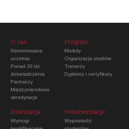
O nas
Program
Renomowana
Moduły
uczelnia
Organizacja studiów
Ponad 30 lat
Trenerzy
doświadczenia
Dyplomy i certyfikaty
Partnerzy
Międzynarodowe
akredytacje
Rekrutacja
Rekomendacje
Wymogi
Wypowiedzi
kwalifikacyjne
studentów