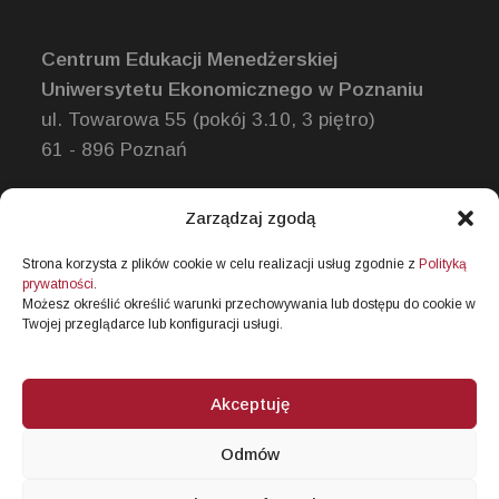
Centrum Edukacji Menedżerskiej
Uniwersytetu Ekonomicznego w Poznaniu
ul. Towarowa 55 (pokój 3.10, 3 piętro)
61 - 896 Poznań
Zarządzaj zgodą
Dyrektor Programu
dr Michał Staszków
Strona korzysta z plików cookie w celu realizacji usług zgodnie z
Polityką
prywatności
.
tel. 61 854 30 78
Możesz określić określić warunki przechowywania lub dostępu do cookie w
michal.staszkow@ue.poznan.pl
Twojej przeglądarce lub konfiguracji usługi.
Akceptuję
Deklaracja dostępności cyfrowej
Odmów